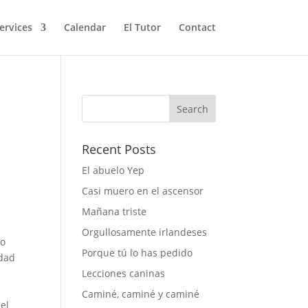
ervices
Calendar
El Tutor
Contact
Recent Posts
El abuelo Yep
Casi muero en el ascensor
Mañana triste
Orgullosamente irlandeses
ho
Porque tú lo has pedido
edad
Lecciones caninas
Caminé, caminé y caminé
 el