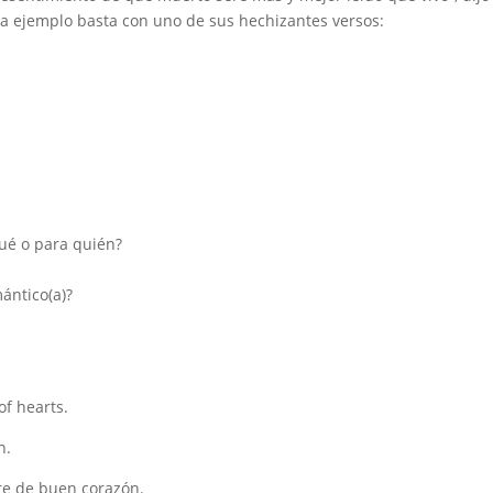
ra ejemplo basta con uno de sus hechizantes versos:
ué o para quién?
ántico(a)?
of hearts.
n.
e de buen corazón.