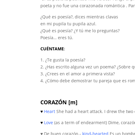
poeta y no fue una corazonada romántica . Pa
¿Qué es poesía?, dices mientras clavas
en mi pupila tu pupila azul.
¿Qué es poesía? ¿Y tú me lo preguntas?
Poesía… eres tú.
CUÉNTAME
:
1. ¿Te gusta la poesía?
2. ¿Has escrito alguna vez un poema? ¿Sobre q
3. ¿Crees en el amor a primera vista?
4. ¿Cómo debe demostrar tu pareja que es rom
CORAZÓN [m]
♥
Heart
She had a heart attack. I drew the two 
♥
Love
(as a term of endearment) Dime, corazó
♥ De buen corazón.-
kind-hearted
Es un hombr