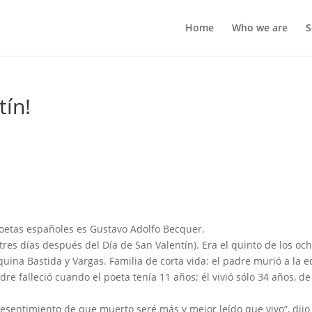
Home
Who we are
S
tín!
poetas españoles es Gustavo Adolfo Becquer.
 tres días después del Día de San Valentín). Era el quinto de los oc
uina Bastida y Vargas. Familia de corta vida: el padre murió a la 
re falleció cuando el poeta tenía 11 años; él vivió sólo 34 años, de
presentimiento de que muerto seré más y mejor leído que vivo”, dijo